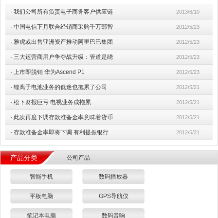
·
我们公司所有负责电子商务客户供应链
2013/6/10
·
中国电信下月联合经销商采购千万部智
2012/5/23
·
雅虎或出售亚洲资产推动阿里巴巴集团
2012/5/23
·
三大运营商用户争夺战升级：管道是绕
2012/5/23
·
上市即脱销 华为Ascend P1
2012/5/23
·
锂离子电池业务的低迷也拖累了公司
2012/5/21
·
松下财报巨亏 电视业务成拖累
2012/5/21
·
此次再度下调存款准备金率意味着货币
2012/5/21
·
存款准备金率即将下调 有利提振银行
2012/5/21
产品分类
公司产品
智能手机
数码播放器
平板电脑
GPS导航仪
笔记本电脑
数码音响