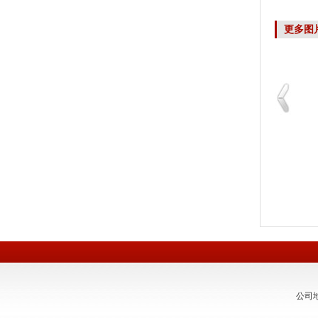
更多图
知识图谱无疑能为人们
大地震和泰国洪水迫使
公司地