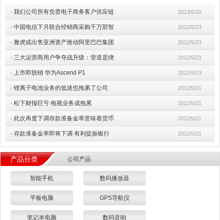
·
我们公司所有负责电子商务客户供应链
2013/6/10
·
中国电信下月联合经销商采购千万部智
2012/5/23
·
雅虎或出售亚洲资产推动阿里巴巴集团
2012/5/23
·
三大运营商用户争夺战升级：管道是绕
2012/5/23
·
上市即脱销 华为Ascend P1
2012/5/23
·
锂离子电池业务的低迷也拖累了公司
2012/5/21
·
松下财报巨亏 电视业务成拖累
2012/5/21
·
此次再度下调存款准备金率意味着货币
2012/5/21
·
存款准备金率即将下调 有利提振银行
2012/5/21
产品分类
公司产品
智能手机
数码播放器
平板电脑
GPS导航仪
笔记本电脑
数码音响