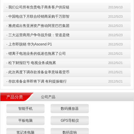
·
我们公司所有负责电子商务客户供应链
2013/6/10
·
中国电信下月联合经销商采购千万部智
2012/5/23
·
雅虎或出售亚洲资产推动阿里巴巴集团
2012/5/23
·
三大运营商用户争夺战升级：管道是绕
2012/5/23
·
上市即脱销 华为Ascend P1
2012/5/23
·
锂离子电池业务的低迷也拖累了公司
2012/5/21
·
松下财报巨亏 电视业务成拖累
2012/5/21
·
此次再度下调存款准备金率意味着货币
2012/5/21
·
存款准备金率即将下调 有利提振银行
2012/5/21
产品分类
公司产品
智能手机
数码播放器
平板电脑
GPS导航仪
笔记本电脑
数码音响