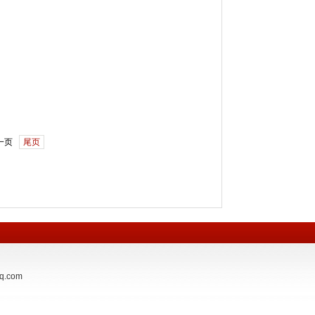
一页
尾页
.com