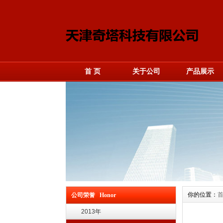
首 页
关于公司
产品展示
你的位置：
公司荣誉 Honor
2013年