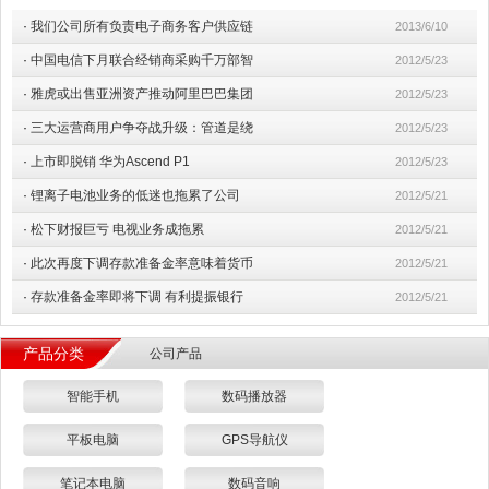
·
我们公司所有负责电子商务客户供应链
2013/6/10
·
中国电信下月联合经销商采购千万部智
2012/5/23
·
雅虎或出售亚洲资产推动阿里巴巴集团
2012/5/23
·
三大运营商用户争夺战升级：管道是绕
2012/5/23
·
上市即脱销 华为Ascend P1
2012/5/23
·
锂离子电池业务的低迷也拖累了公司
2012/5/21
·
松下财报巨亏 电视业务成拖累
2012/5/21
·
此次再度下调存款准备金率意味着货币
2012/5/21
·
存款准备金率即将下调 有利提振银行
2012/5/21
产品分类
公司产品
智能手机
数码播放器
平板电脑
GPS导航仪
笔记本电脑
数码音响