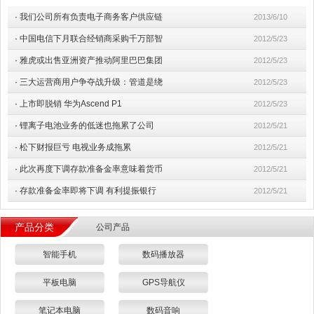
·
我们公司所有负责电子商务客户供应链
2013/6/10
·
中国电信下月联合经销商采购千万部智
2012/5/23
·
雅虎或出售亚洲资产推动阿里巴巴集团
2012/5/23
·
三大运营商用户争夺战升级：管道是绕
2012/5/23
·
上市即脱销 华为Ascend P1
2012/5/23
·
锂离子电池业务的低迷也拖累了公司
2012/5/21
·
松下财报巨亏 电视业务成拖累
2012/5/21
·
此次再度下调存款准备金率意味着货币
2012/5/21
·
存款准备金率即将下调 有利提振银行
2012/5/21
产品分类
公司产品
智能手机
数码播放器
平板电脑
GPS导航仪
笔记本电脑
数码音响