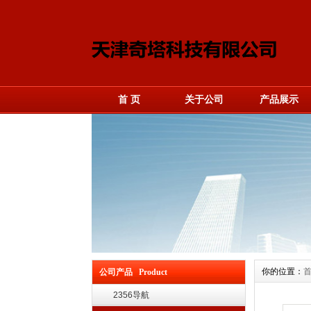
首 页
关于公司
产品展示
你的位置：
公司产品 Product
2356导航