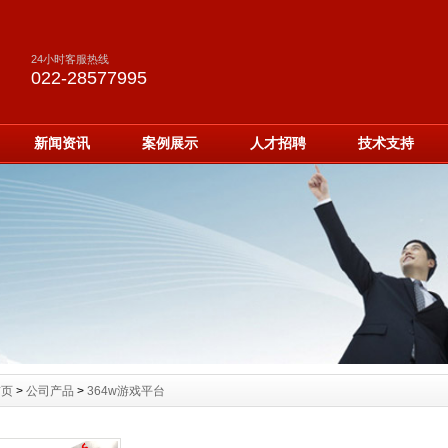
24小时客服热线
022-28577995
新闻资讯
案例展示
人才招聘
技术支持
首页
>
公司产品
>
364w游戏平台