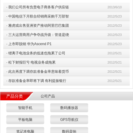
·
我们公司所有负责电子商务客户供应链
2013/6/10
·
中国电信下月联合经销商采购千万部智
2012/5/23
·
雅虎或出售亚洲资产推动阿里巴巴集团
2012/5/23
·
三大运营商用户争夺战升级：管道是绕
2012/5/23
·
上市即脱销 华为Ascend P1
2012/5/23
·
锂离子电池业务的低迷也拖累了公司
2012/5/21
·
松下财报巨亏 电视业务成拖累
2012/5/21
·
此次再度下调存款准备金率意味着货币
2012/5/21
·
存款准备金率即将下调 有利提振银行
2012/5/21
产品分类
公司产品
智能手机
数码播放器
平板电脑
GPS导航仪
笔记本电脑
数码音响