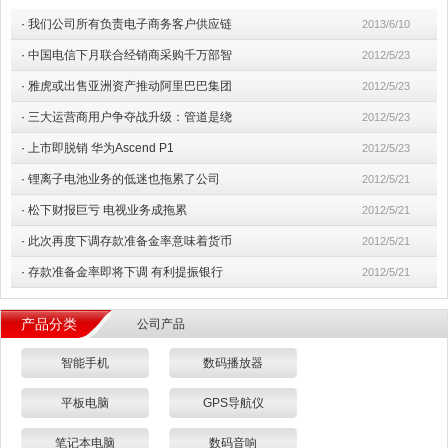
·
我们公司所有负责电子商务客户供应链
2013/6/10
·
中国电信下月联合经销商采购千万部智
2012/5/23
·
雅虎或出售亚洲资产推动阿里巴巴集团
2012/5/23
·
三大运营商用户争夺战升级：管道是绕
2012/5/23
·
上市即脱销 华为Ascend P1
2012/5/23
·
锂离子电池业务的低迷也拖累了公司
2012/5/21
·
松下财报巨亏 电视业务成拖累
2012/5/21
·
此次再度下调存款准备金率意味着货币
2012/5/21
·
存款准备金率即将下调 有利提振银行
2012/5/21
产品分类
公司产品
智能手机
数码播放器
平板电脑
GPS导航仪
笔记本电脑
数码音响