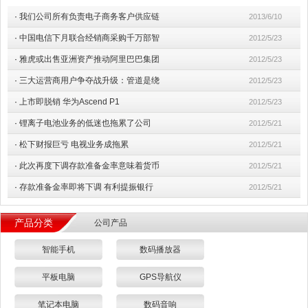
·
我们公司所有负责电子商务客户供应链
2013/6/10
·
中国电信下月联合经销商采购千万部智
2012/5/23
·
雅虎或出售亚洲资产推动阿里巴巴集团
2012/5/23
·
三大运营商用户争夺战升级：管道是绕
2012/5/23
·
上市即脱销 华为Ascend P1
2012/5/23
·
锂离子电池业务的低迷也拖累了公司
2012/5/21
·
松下财报巨亏 电视业务成拖累
2012/5/21
·
此次再度下调存款准备金率意味着货币
2012/5/21
·
存款准备金率即将下调 有利提振银行
2012/5/21
产品分类
公司产品
智能手机
数码播放器
平板电脑
GPS导航仪
笔记本电脑
数码音响